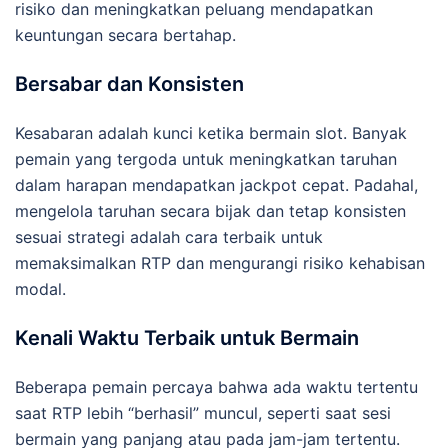
risiko dan meningkatkan peluang mendapatkan
keuntungan secara bertahap.
Bersabar dan Konsisten
Kesabaran adalah kunci ketika bermain slot. Banyak
pemain yang tergoda untuk meningkatkan taruhan
dalam harapan mendapatkan jackpot cepat. Padahal,
mengelola taruhan secara bijak dan tetap konsisten
sesuai strategi adalah cara terbaik untuk
memaksimalkan RTP dan mengurangi risiko kehabisan
modal.
Kenali Waktu Terbaik untuk Bermain
Beberapa pemain percaya bahwa ada waktu tertentu
saat RTP lebih “berhasil” muncul, seperti saat sesi
bermain yang panjang atau pada jam-jam tertentu.