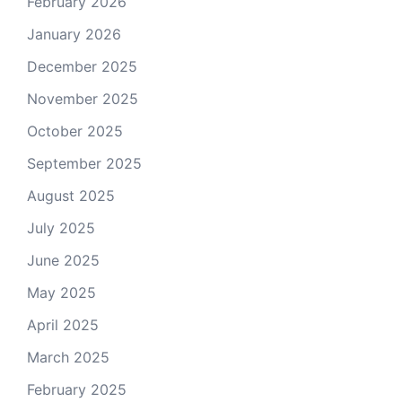
February 2026
January 2026
December 2025
November 2025
October 2025
September 2025
August 2025
July 2025
June 2025
May 2025
April 2025
March 2025
February 2025