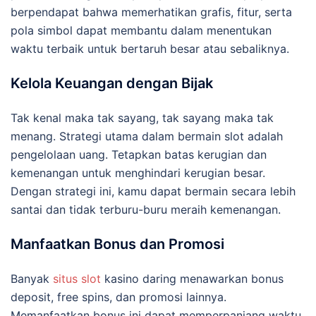
berpendapat bahwa memerhatikan grafis, fitur, serta
pola simbol dapat membantu dalam menentukan
waktu terbaik untuk bertaruh besar atau sebaliknya.
Kelola Keuangan dengan Bijak
Tak kenal maka tak sayang, tak sayang maka tak
menang. Strategi utama dalam bermain slot adalah
pengelolaan uang. Tetapkan batas kerugian dan
kemenangan untuk menghindari kerugian besar.
Dengan strategi ini, kamu dapat bermain secara lebih
santai dan tidak terburu-buru meraih kemenangan.
Manfaatkan Bonus dan Promosi
Banyak
situs slot
kasino daring menawarkan bonus
deposit, free spins, dan promosi lainnya.
Memanfaatkan bonus ini dapat memperpanjang waktu