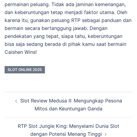
permainan peluang. Tidak ada jaminan kemenangan,
dan keberuntungan tetap menjadi faktor utama. Oleh
karena itu, gunakan peluang RTP sebagai panduan dan
bermain secara bertanggung jawab. Dengan
pendekatan yang tepat, siapa tahu, keberuntungan
bisa saja sedang berada di pihak kamu saat bermain
Caishen Wins!
SLOT ONLINE 2025
Post
Slot Review Medusa II: Mengungkap Pesona
navigation
Mitos dan Keuntungan Ganda
RTP Slot Jungle King: Menyelami Dunia Slot
dengan Potensi Menang Tinggi