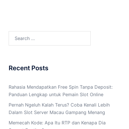
Search
for:
Recent Posts
Rahasia Mendapatkan Free Spin Tanpa Deposit:
Panduan Lengkap untuk Pemain Slot Online
Pernah Ngeluh Kalah Terus? Coba Kenali Lebih
Dalam Slot Server Macau Gampang Menang
Memecah Kode: Apa Itu RTP dan Kenapa Dia