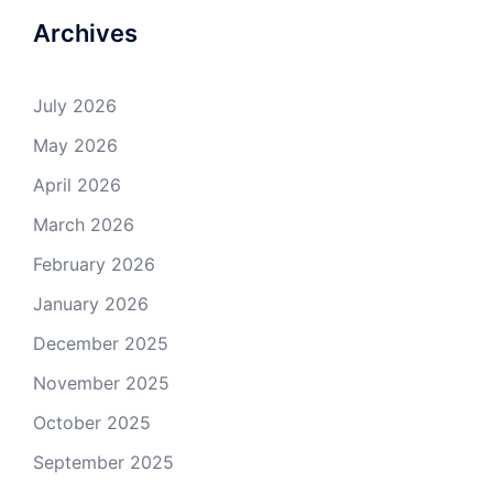
Archives
July 2026
May 2026
April 2026
March 2026
February 2026
January 2026
December 2025
November 2025
October 2025
September 2025