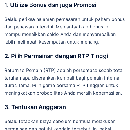
1. Utilize Bonus dan juga Promosi
Selalu periksa halaman pemasaran untuk paham bonus
dan penawaran terkini. Memanfaatkan bonus ini
mampu menaikkan saldo Anda dan menyampaikan
lebih melimpah kesempatan untuk menang.
2. Pilih Permainan dengan RTP Tinggi
Return to Pemain (RTP) adalah persentase sebab total
taruhan apa diserahkan kembali bagi pemain internal
durasi lama. Pilih game bersama RTP tinggian untuk
meningkatkan probabilitas Anda meraih keberhasilan.
3. Tentukan Anggaran
Selalu tetapkan biaya sebelum bermula melakukan
permainan dan patuhi kendala tersebut. Ini bakal