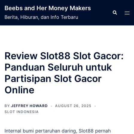
Skip
Beebs and Her Money Makers
to
Search
Tog
Berita, Hiburan, dan Info Terbaru
content
men
Review Slot88 Slot Gacor:
Panduan Seluruh untuk
Partisipan Slot Gacor
Online
BY
JEFFREY HOWARD
AUGUST 26, 2025
SLOT INDONESIA
Internal bumi pertaruhan daring, Slot88 pernah