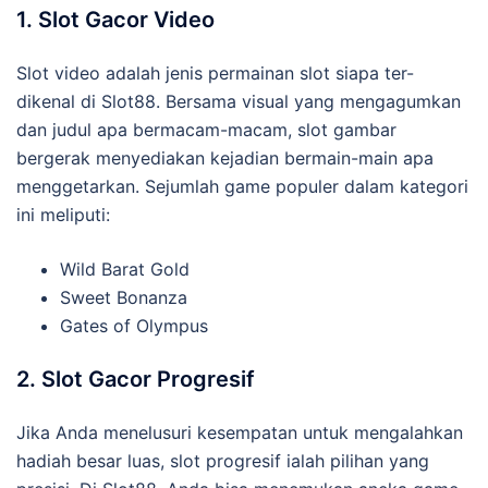
1. Slot Gacor Video
Slot video adalah jenis permainan slot siapa ter-
dikenal di Slot88. Bersama visual yang mengagumkan
dan judul apa bermacam-macam, slot gambar
bergerak menyediakan kejadian bermain-main apa
menggetarkan. Sejumlah game populer dalam kategori
ini meliputi:
Wild Barat Gold
Sweet Bonanza
Gates of Olympus
2. Slot Gacor Progresif
Jika Anda menelusuri kesempatan untuk mengalahkan
hadiah besar luas, slot progresif ialah pilihan yang