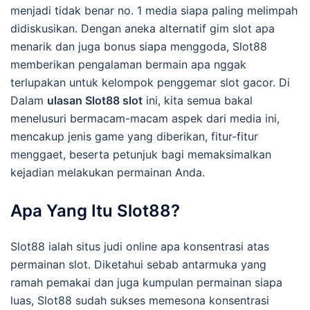
menjadi tidak benar no. 1 media siapa paling melimpah
didiskusikan. Dengan aneka alternatif gim slot apa
menarik dan juga bonus siapa menggoda, Slot88
memberikan pengalaman bermain apa nggak
terlupakan untuk kelompok penggemar slot gacor. Di
Dalam
ulasan Slot88 slot
ini, kita semua bakal
menelusuri bermacam-macam aspek dari media ini,
mencakup jenis game yang diberikan, fitur-fitur
menggaet, beserta petunjuk bagi memaksimalkan
kejadian melakukan permainan Anda.
Apa Yang Itu Slot88?
Slot88 ialah situs judi online apa konsentrasi atas
permainan slot. Diketahui sebab antarmuka yang
ramah pemakai dan juga kumpulan permainan siapa
luas, Slot88 sudah sukses memesona konsentrasi