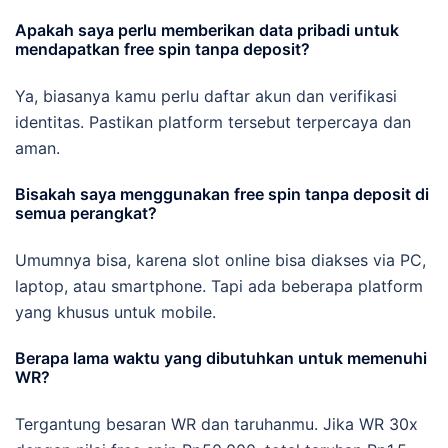
Apakah saya perlu memberikan data pribadi untuk
mendapatkan free spin tanpa deposit?
Ya, biasanya kamu perlu daftar akun dan verifikasi
identitas. Pastikan platform tersebut terpercaya dan
aman.
Bisakah saya menggunakan free spin tanpa deposit di
semua perangkat?
Umumnya bisa, karena slot online bisa diakses via PC,
laptop, atau smartphone. Tapi ada beberapa platform
yang khusus untuk mobile.
Berapa lama waktu yang dibutuhkan untuk memenuhi
WR?
Tergantung besaran WR dan taruhanmu. Jika WR 30x