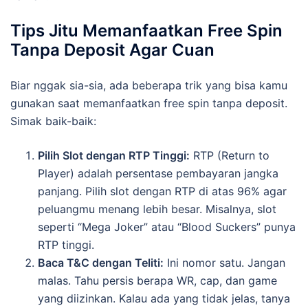
Tips Jitu Memanfaatkan Free Spin
Tanpa Deposit Agar Cuan
Biar nggak sia-sia, ada beberapa trik yang bisa kamu
gunakan saat memanfaatkan free spin tanpa deposit.
Simak baik-baik:
Pilih Slot dengan RTP Tinggi:
RTP (Return to
Player) adalah persentase pembayaran jangka
panjang. Pilih slot dengan RTP di atas 96% agar
peluangmu menang lebih besar. Misalnya, slot
seperti “Mega Joker” atau “Blood Suckers” punya
RTP tinggi.
Baca T&C dengan Teliti:
Ini nomor satu. Jangan
malas. Tahu persis berapa WR, cap, dan game
yang diizinkan. Kalau ada yang tidak jelas, tanya