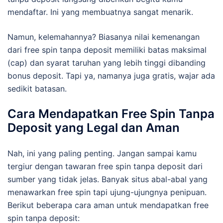
mendaftar. Ini yang membuatnya sangat menarik.
Namun, kelemahannya? Biasanya nilai kemenangan
dari free spin tanpa deposit memiliki batas maksimal
(cap) dan syarat taruhan yang lebih tinggi dibanding
bonus deposit. Tapi ya, namanya juga gratis, wajar ada
sedikit batasan.
Cara Mendapatkan Free Spin Tanpa
Deposit yang Legal dan Aman
Nah, ini yang paling penting. Jangan sampai kamu
tergiur dengan tawaran free spin tanpa deposit dari
sumber yang tidak jelas. Banyak situs abal-abal yang
menawarkan free spin tapi ujung-ujungnya penipuan.
Berikut beberapa cara aman untuk mendapatkan free
spin tanpa deposit: