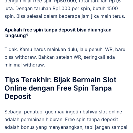
dengan nilai free spin Rp50.000, total taruhan Rp1,5
juta. Dengan taruhan Rp1.000 per spin, butuh 1500
spin. Bisa selesai dalam beberapa jam jika main terus.
Apakah free spin tanpa deposit bisa diuangkan
langsung?
Tidak. Kamu harus mainkan dulu, lalu penuhi WR, baru
bisa withdraw. Bahkan setelah WR, seringkali ada
minimal withdraw.
Tips Terakhir: Bijak Bermain Slot
Online dengan Free Spin Tanpa
Deposit
Sebagai penutup, gue mau ingetin bahwa slot online
adalah permainan hiburan. Free spin tanpa deposit
adalah bonus yang menyenangkan, tapi jangan sampai