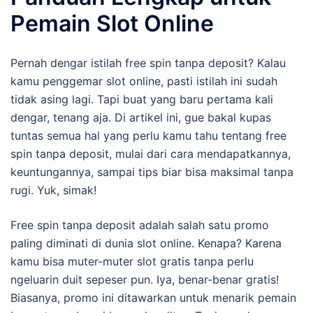
Pemain Slot Online
Pernah dengar istilah free spin tanpa deposit? Kalau
kamu penggemar slot online, pasti istilah ini sudah
tidak asing lagi. Tapi buat yang baru pertama kali
dengar, tenang aja. Di artikel ini, gue bakal kupas
tuntas semua hal yang perlu kamu tahu tentang free
spin tanpa deposit, mulai dari cara mendapatkannya,
keuntungannya, sampai tips biar bisa maksimal tanpa
rugi. Yuk, simak!
Free spin tanpa deposit adalah salah satu promo
paling diminati di dunia slot online. Kenapa? Karena
kamu bisa muter-muter slot gratis tanpa perlu
ngeluarin duit sepeser pun. Iya, benar-benar gratis!
Biasanya, promo ini ditawarkan untuk menarik pemain