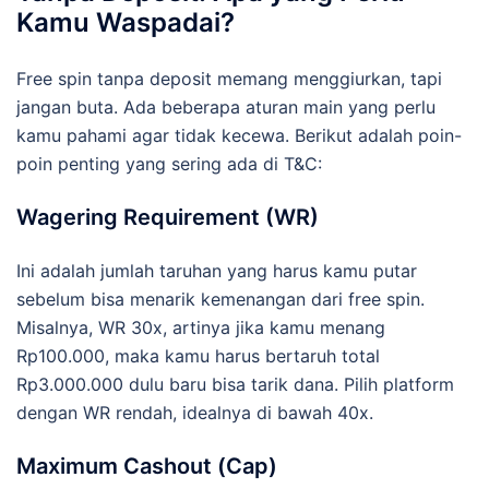
Kamu Waspadai?
Free spin tanpa deposit memang menggiurkan, tapi
jangan buta. Ada beberapa aturan main yang perlu
kamu pahami agar tidak kecewa. Berikut adalah poin-
poin penting yang sering ada di T&C:
Wagering Requirement (WR)
Ini adalah jumlah taruhan yang harus kamu putar
sebelum bisa menarik kemenangan dari free spin.
Misalnya, WR 30x, artinya jika kamu menang
Rp100.000, maka kamu harus bertaruh total
Rp3.000.000 dulu baru bisa tarik dana. Pilih platform
dengan WR rendah, idealnya di bawah 40x.
Maximum Cashout (Cap)