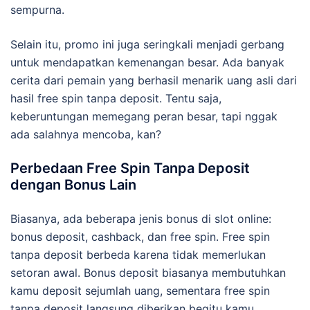
sempurna.
Selain itu, promo ini juga seringkali menjadi gerbang
untuk mendapatkan kemenangan besar. Ada banyak
cerita dari pemain yang berhasil menarik uang asli dari
hasil free spin tanpa deposit. Tentu saja,
keberuntungan memegang peran besar, tapi nggak
ada salahnya mencoba, kan?
Perbedaan Free Spin Tanpa Deposit
dengan Bonus Lain
Biasanya, ada beberapa jenis bonus di slot online:
bonus deposit, cashback, dan free spin. Free spin
tanpa deposit berbeda karena tidak memerlukan
setoran awal. Bonus deposit biasanya membutuhkan
kamu deposit sejumlah uang, sementara free spin
tanpa deposit langsung diberikan begitu kamu