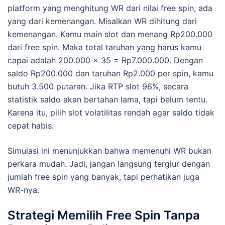
platform yang menghitung WR dari nilai free spin, ada
yang dari kemenangan. Misalkan WR dihitung dari
kemenangan. Kamu main slot dan menang Rp200.000
dari free spin. Maka total taruhan yang harus kamu
capai adalah 200.000 x 35 = Rp7.000.000. Dengan
saldo Rp200.000 dan taruhan Rp2.000 per spin, kamu
butuh 3.500 putaran. Jika RTP slot 96%, secara
statistik saldo akan bertahan lama, tapi belum tentu.
Karena itu, pilih slot volatilitas rendah agar saldo tidak
cepat habis.
Simulasi ini menunjukkan bahwa memenuhi WR bukan
perkara mudah. Jadi, jangan langsung tergiur dengan
jumlah free spin yang banyak, tapi perhatikan juga
WR-nya.
Strategi Memilih Free Spin Tanpa