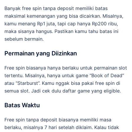
Banyak free spin tanpa deposit memiliki batas
maksimal kemenangan yang bisa dicairkan. Misalnya,
kamu menang Rp1 juta, tapi cap hanya Rp200 ribu,
maka sisanya hangus. Pastikan kamu tahu batas ini
sebelum bermain.
Permainan yang Diizinkan
Free spin biasanya hanya berlaku untuk permainan slot
tertentu. Misalnya, hanya untuk game “Book of Dead”
atau “Starburst”. Kamu nggak bisa pakai free spin di
semua slot. Jadi cek dulu daftar game yang eligible.
Batas Waktu
Free spin tanpa deposit biasanya memiliki masa
berlaku, misalnya 7 hari setelah diklaim. Kalau tidak