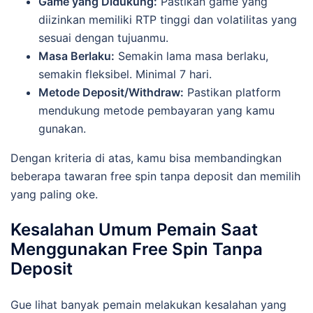
Game yang Didukung:
Pastikan game yang
diizinkan memiliki RTP tinggi dan volatilitas yang
sesuai dengan tujuanmu.
Masa Berlaku:
Semakin lama masa berlaku,
semakin fleksibel. Minimal 7 hari.
Metode Deposit/Withdraw:
Pastikan platform
mendukung metode pembayaran yang kamu
gunakan.
Dengan kriteria di atas, kamu bisa membandingkan
beberapa tawaran free spin tanpa deposit dan memilih
yang paling oke.
Kesalahan Umum Pemain Saat
Menggunakan Free Spin Tanpa
Deposit
Gue lihat banyak pemain melakukan kesalahan yang