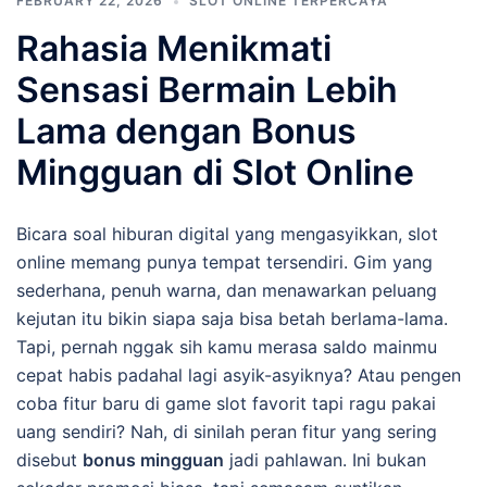
FEBRUARY 22, 2026
SLOT ONLINE TERPERCAYA
Rahasia Menikmati
Sensasi Bermain Lebih
Lama dengan Bonus
Mingguan di Slot Online
Bicara soal hiburan digital yang mengasyikkan, slot
online memang punya tempat tersendiri. Gim yang
sederhana, penuh warna, dan menawarkan peluang
kejutan itu bikin siapa saja bisa betah berlama-lama.
Tapi, pernah nggak sih kamu merasa saldo mainmu
cepat habis padahal lagi asyik-asyiknya? Atau pengen
coba fitur baru di game slot favorit tapi ragu pakai
uang sendiri? Nah, di sinilah peran fitur yang sering
disebut
bonus mingguan
jadi pahlawan. Ini bukan