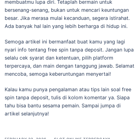
membuatmu lupa diri. Tetaplah bermain untuk
bersenang-senang, bukan untuk mencari keuntungan
besar. Jika merasa mulai kecanduan, segera istirahat.
Ada banyak hal lain yang lebih berharga di hidup ini.
Semoga artikel ini bermanfaat buat kamu yang lagi
nyari info tentang free spin tanpa deposit. Jangan lupa
selalu cek syarat dan ketentuan, pilih platform
terpercaya, dan main dengan tanggung jawab. Selamat
mencoba, semoga keberuntungan menyertai!
Kalau kamu punya pengalaman atau tips lain soal free
spin tanpa deposit, tulis di kolom komentar ya. Siapa
tahu bisa bantu sesama pemain. Sampai jumpa di
artikel selanjutnya!