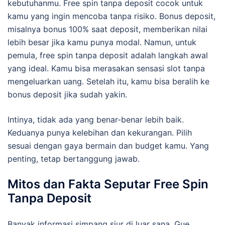
kebutuhanmu. Free spin tanpa deposit cocok untuk
kamu yang ingin mencoba tanpa risiko. Bonus deposit,
misalnya bonus 100% saat deposit, memberikan nilai
lebih besar jika kamu punya modal. Namun, untuk
pemula, free spin tanpa deposit adalah langkah awal
yang ideal. Kamu bisa merasakan sensasi slot tanpa
mengeluarkan uang. Setelah itu, kamu bisa beralih ke
bonus deposit jika sudah yakin.
Intinya, tidak ada yang benar-benar lebih baik.
Keduanya punya kelebihan dan kekurangan. Pilih
sesuai dengan gaya bermain dan budget kamu. Yang
penting, tetap bertanggung jawab.
Mitos dan Fakta Seputar Free Spin
Tanpa Deposit
Banyak informasi simpang siur di luar sana. Gue