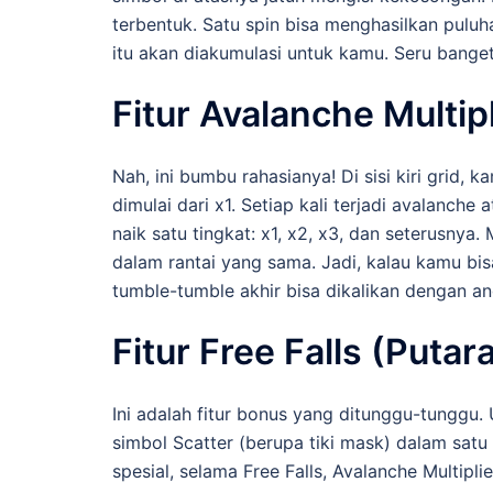
terbentuk. Satu spin bisa menghasilkan puluh
itu akan diakumulasi untuk kamu. Seru bange
Fitur Avalanche Multi
Nah, ini bumbu rahasianya! Di sisi kiri grid, 
dimulai dari x1. Setiap kali terjadi avalanche
naik satu tingkat: x1, x2, x3, dan seterusnya.
dalam rantai yang sama. Jadi, kalau kamu bi
tumble-tumble akhir bisa dikalikan dengan an
Fitur Free Falls (Putar
Ini adalah fitur bonus yang ditunggu-tunggu
simbol Scatter (berupa tiki mask) dalam sat
spesial, selama Free Falls, Avalanche Multipli