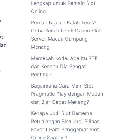
Lengkap untuk Pemain Slot
Online
ai
Pernah Ngeluh Kalah Terus?
Coba Kenali Lebih Dalam Slot
ot
Server Macau Gampang
dan
Menang
Memecah Kode: Apa Itu RTP
dan Kenapa Dia Sangat
.
Penting?
Bagaimana Cara Main Slot
Pragmatic Play dengan Mudah
dan Biar Cepat Menang?
Kenapa Judi Slot Bertema
Petualangan Bisa Jadi Pilihan
Favorit Para Penggemar Slot
Online Saat Ini?