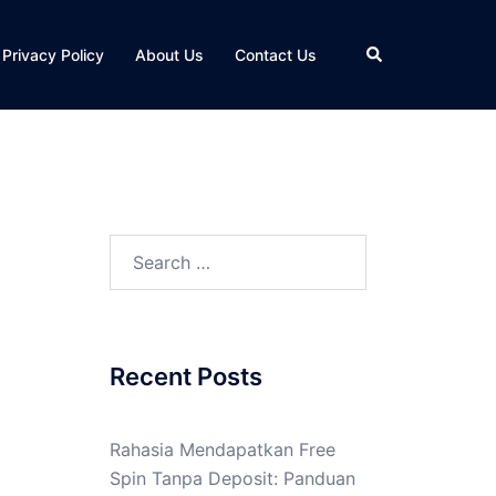
Search
Privacy Policy
About Us
Contact Us
Search
for:
Recent Posts
Rahasia Mendapatkan Free
Spin Tanpa Deposit: Panduan