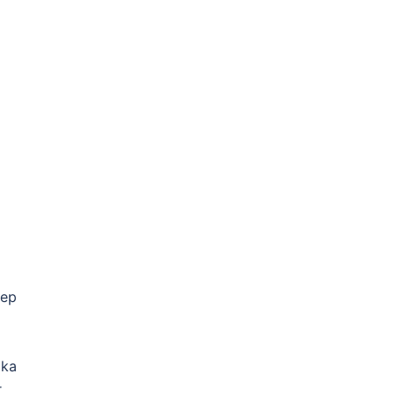
sep
ika
r