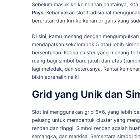
Sebelum masuk ke keindahan pantainya, kita
Pays
. Kebanyakan slot tradisional mengguna
berurutan dari kiri ke kanan di garis yang su
Di sini, kamu menang dengan mengumpulka
mendapatkan sekelompok 5 atau lebih simbol 
bersentuhan. Ketika cluster yang menang ter
ruang bagi simbol baru jatuh dari atas (tumble
lagi meledak, dan seterusnya. Rantai kemenan
bikin adrenalin naik!
Grid yang Unik dan Si
Slot ini menggunakan grid 6×6, yang lebih bes
peluang untuk membentuk cluster yang mengu
rendah dan tinggi. Simbol rendah adalah buah
semangka, dan markisa. Sementara simbol tin