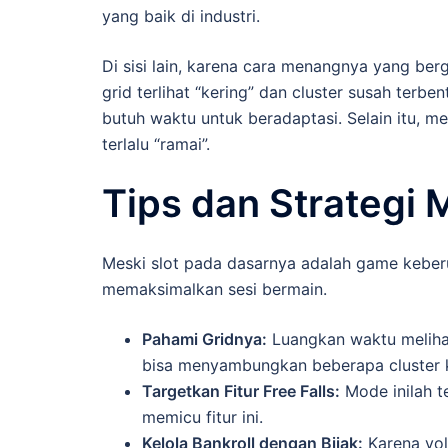
yang baik di industri.
Di sisi lain, karena cara menangnya yang b
grid terlihat “kering” dan cluster susah terb
butuh waktu untuk beradaptasi. Selain itu, me
terlalu “ramai”.
Tips dan Strategi 
Meski slot pada dasarnya adalah game keber
memaksimalkan sesi bermain.
Pahami Gridnya:
Luangkan waktu melihat
bisa menyambungkan beberapa cluster k
Targetkan Fitur Free Falls:
Mode inilah t
memicu fitur ini.
Kelola Bankroll dengan Bijak:
Karena vol