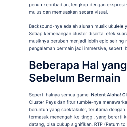
penuh kepribadian, lengkap dengan ekspresi 
mulus dan memuaskan secara visual.
Backsound-nya adalah alunan musik ukulele y
Setiap kemenangan cluster disertai efek suar
musiknya berubah menjadi lebih epic seiring mu
pengalaman bermain jadi immersive, seperti be
Beberapa Hal yang
Sebelum Bermain
Seperti halnya semua game,
Netent Aloha! C
Cluster Pays dan fitur tumble-nya menawar
beruntun yang spektakuler, terutama dengan m
termasuk menengah-ke-tinggi, yang berarti 
datang, bisa cukup signifikan. RTP (Return t