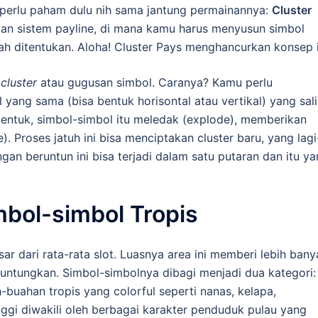
 perlu paham dulu nih sama jantung permainannya:
Cluster
kan sistem payline, di mana kamu harus menyusun simbol
dah ditentukan. Aloha! Cluster Pays menghancurkan konsep i
n
cluster
atau gugusan simbol. Caranya? Kamu perlu
yang sama (bisa bentuk horisontal atau vertikal) yang sal
bentuk, simbol-simbol itu meledak (explode), memberikan
). Proses jatuh ini bisa menciptakan cluster baru, yang lagi
gan beruntun ini bisa terjadi dalam satu putaran dan itu y
mbol-simbol Tropis
ar dari rata-rata slot. Luasnya area ini memberi lebih bany
ntungkan. Simbol-simbolnya dibagi menjadi dua kategori:
-buahan tropis yang colorful seperti nanas, kelapa,
ggi diwakili oleh berbagai karakter penduduk pulau yang